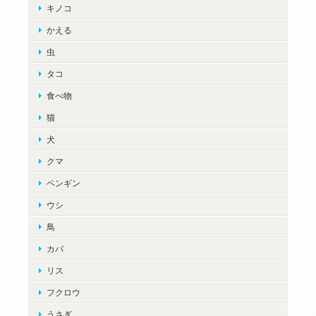
キノコ
かえる
虫
タコ
食べ物
猫
犬
クマ
ペンギン
ウシ
鳥
カバ
リス
フクロウ
うさぎ