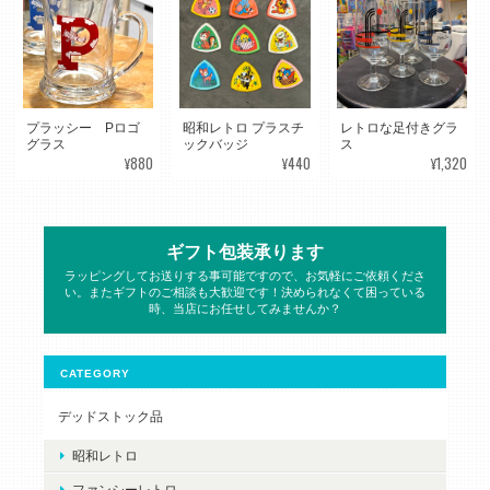
プラッシー Pロゴ
昭和レトロ プラスチ
レトロな足付きグラ
グラス
ックバッジ
ス
¥880
¥440
¥1,320
ギフト包装承ります
ラッピングしてお送りする事可能ですので、お気軽にご依頼くださ
い。またギフトのご相談も大歓迎です！決められなくて困っている
時、当店にお任せしてみませんか？
CATEGORY
デッドストック品
昭和レトロ
ファンシーレトロ