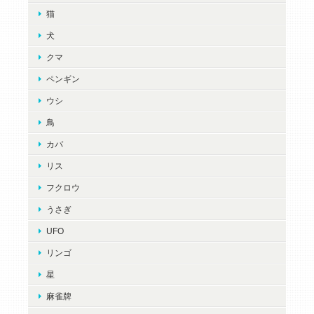
猫
犬
クマ
ペンギン
ウシ
鳥
カバ
リス
フクロウ
うさぎ
UFO
リンゴ
星
麻雀牌