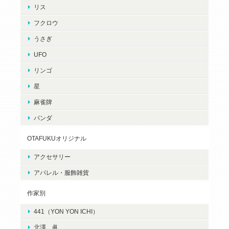
リス
フクロウ
うさぎ
UFO
リンゴ
星
麻雀牌
パンダ
OTAFUKUオリジナル
アクセサリー
アパレル・服飾雑貨
作家別
441（YON YON ICHI）
北澤 眞