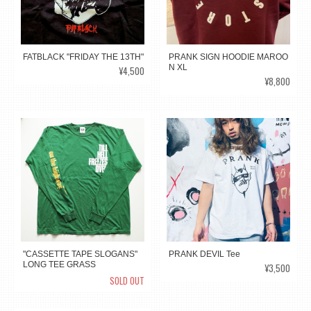
FATBLACK "FRIDAY THE 13TH"
PRANK SIGN HOODIE MAROO
N XL
¥4,500
¥8,800
"CASSETTE TAPE SLOGANS"
PRANK DEVIL Tee
LONG TEE GRASS
¥3,500
SOLD OUT