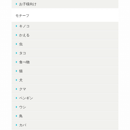
お子様向け
モチーフ
キノコ
かえる
虫
タコ
食べ物
猫
犬
クマ
ペンギン
ウシ
鳥
カバ