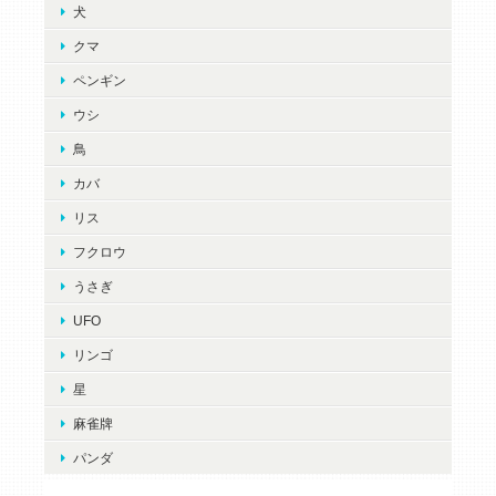
犬
クマ
ペンギン
ウシ
鳥
カバ
リス
フクロウ
うさぎ
UFO
リンゴ
星
麻雀牌
パンダ