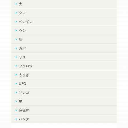
犬
クマ
ペンギン
ウシ
鳥
カバ
リス
フクロウ
うさぎ
UFO
リンゴ
星
麻雀牌
パンダ