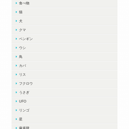
食べ物
猫
犬
クマ
ペンギン
ウシ
鳥
カバ
リス
フクロウ
うさぎ
UFO
リンゴ
星
麻雀牌