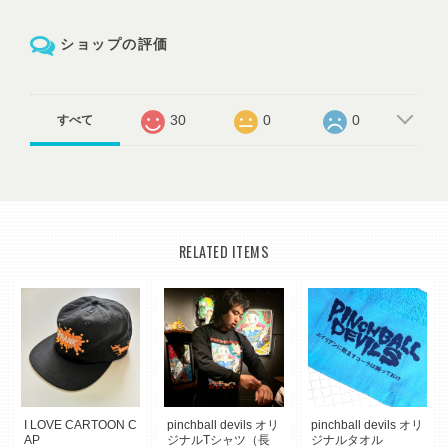
ショップの評価
30
0
0
すべて
RELATED ITEMS
I LOVE CARTOON C
pinchball devils オリ
pinchball devils オリ
AP
ジナルTシャツ（長
ジナルタオル