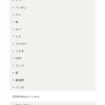
クマ
ペンギン
ウシ
鳥
カバ
リス
フクロウ
うさぎ
UFO
リンゴ
星
麻雀牌
パンダ
OTAFUKUオリジナル